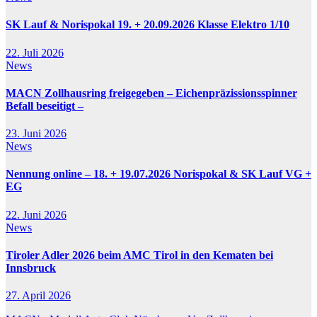
SK Lauf & Norispokal 19. + 20.09.2026 Klasse Elektro 1/10
22. Juli 2026
News
MACN Zollhausring freigegeben – Eichenpräzissionsspinner
Befall beseitigt –
23. Juni 2026
News
Nennung online – 18. + 19.07.2026 Norispokal & SK Lauf VG +
EG
22. Juni 2026
News
Tiroler Adler 2026 beim AMC Tirol in den Kematen bei
Innsbruck
27. April 2026