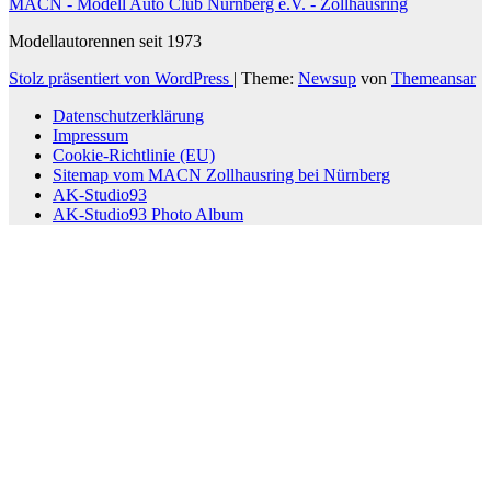
MACN - Modell Auto Club Nürnberg e.V. - Zollhausring
Modellautorennen seit 1973
Stolz präsentiert von WordPress
|
Theme:
Newsup
von
Themeansar
Datenschutzerklärung
Impressum
Cookie-Richtlinie (EU)
Sitemap vom MACN Zollhausring bei Nürnberg
AK-Studio93
AK-Studio93 Photo Album