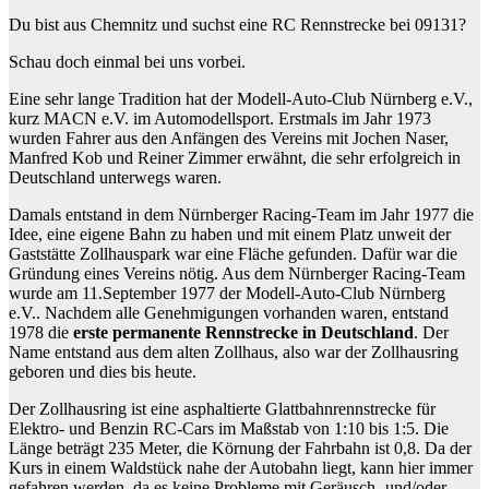
Du bist aus Chemnitz und suchst eine RC Rennstrecke bei 09131?
Schau doch einmal bei uns vorbei.
Eine sehr lange Tradition hat der Modell-Auto-Club Nürnberg e.V.,
kurz MACN e.V. im Automodellsport. Erstmals im Jahr 1973
wurden Fahrer aus den Anfängen des Vereins mit Jochen Naser,
Manfred Kob und Reiner Zimmer erwähnt, die sehr erfolgreich in
Deutschland unterwegs waren.
Damals entstand in dem Nürnberger Racing-Team im Jahr 1977 die
Idee, eine eigene Bahn zu haben und mit einem Platz unweit der
Gaststätte Zollhauspark war eine Fläche gefunden. Dafür war die
Gründung eines Vereins nötig. Aus dem Nürnberger Racing-Team
wurde am 11.September 1977 der Modell-Auto-Club Nürnberg
e.V.. Nachdem alle Genehmigungen vorhanden waren, entstand
1978 die
erste permanente Rennstrecke in Deutschland
. Der
Name entstand aus dem alten Zollhaus, also war der Zollhausring
geboren und dies bis heute.
Der Zollhausring ist eine asphaltierte Glattbahnrennstrecke für
Elektro- und Benzin RC-Cars im Maßstab von 1:10 bis 1:5. Die
Länge beträgt 235 Meter, die Körnung der Fahrbahn ist 0,8. Da der
Kurs in einem Waldstück nahe der Autobahn liegt, kann hier immer
gefahren werden, da es keine Probleme mit Geräusch- und/oder