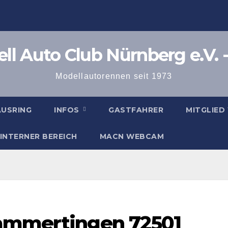
l Auto Club Nürnberg e.V. -
Modellautorennen seit 1973
AUSRING
INFOS
GASTFAHRER
MITGLIED
INTERNER BEREICH
MACN WEBCAM
Gammertingen 72501