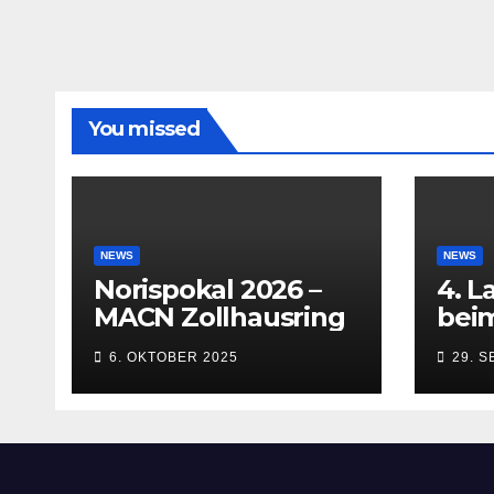
You missed
NEWS
NEWS
Norispokal 2026 –
4. L
MACN Zollhausring
beim
Inn
6. OKTOBER 2025
29. 
(Kem
bis 