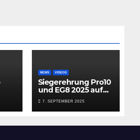
NEWS
VIDEOS
b
Siegerehrung Pro10
und EG8 2025 auf
dem MACN
7. SEPTEMBER 2025
Zollhausring