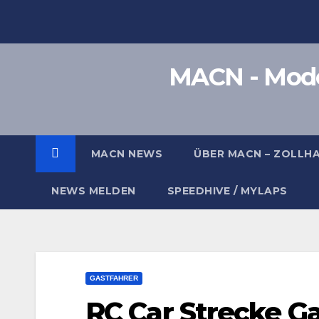
Zum
Inhalt
springen
MACN - Model
MACN NEWS
ÜBER MACN – ZOLLH
NEWS MELDEN
SPEEDHIVE / MYLAPS
GASTFAHRER
RC Car Strecke 