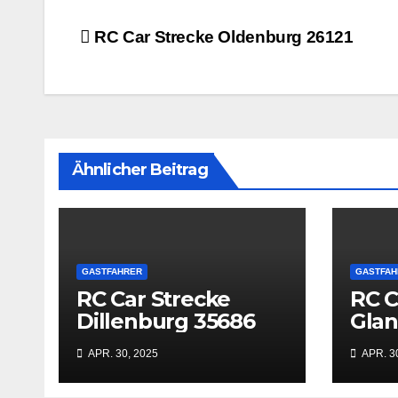
Beitrags-
RC Car Strecke Oldenburg 26121
Navigation
Ähnlicher Beitrag
GASTFAHRER
GASTFAH
RC Car Strecke
RC C
Dillenburg 35686
Gla
669
APR. 30, 2025
APR. 3