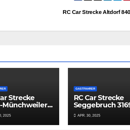
RC Car Strecke Altdorf 8
RER
GASTFAHRER
ar Strecke
RC Car Strecke
n-Münchweiler
Seggebruch 316
07
0, 2025
APR. 30, 2025