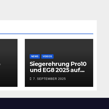
NEWS
VIDEOS
b
Siegerehrung Pro10
und EG8 2025 auf
dem MACN
7. SEPTEMBER 2025
Zollhausring