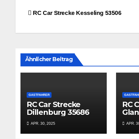
Beitrags-
RC Car Strecke Kesseling 53506
Navigation
Ähnlicher Beitrag
GASTFAHRER
GASTFAH
RC Car Strecke
RC C
Dillenburg 35686
Gla
669
APR. 30, 2025
APR. 3