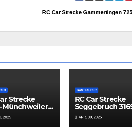
RC Car Strecke Gammertingen 72
RER
GASTFAHRER
ar Strecke
RC Car Strecke
n-Münchweiler
Seggebruch 316
07
0, 2025
APR. 30, 2025