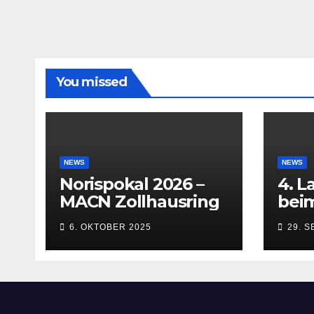
You missed
NEWS
NEWS
Norispokal 2026 –
4. L
MACN Zollhausring
beim
Inn
6. OKTOBER 2025
29. 
(Kem
bis 