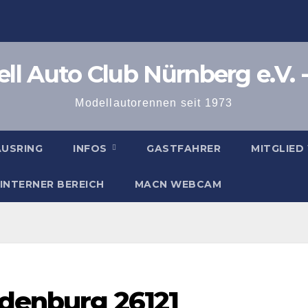
l Auto Club Nürnberg e.V. -
Modellautorennen seit 1973
AUSRING
INFOS
GASTFAHRER
MITGLIED
INTERNER BEREICH
MACN WEBCAM
ldenburg 26121