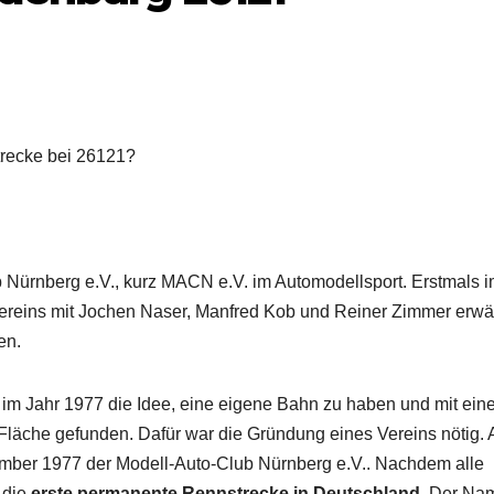
trecke bei 26121?
b Nürnberg e.V., kurz MACN e.V. im Automodellsport. Erstmals 
ereins mit Jochen Naser, Manfred Kob und Reiner Zimmer erwä
en.
m Jahr 1977 die Idee, eine eigene Bahn zu haben und mit ein
 Fläche gefunden. Dafür war die Gründung eines Vereins nötig.
ber 1977 der Modell-Auto-Club Nürnberg e.V.. Nachdem alle
 die
erste permanente Rennstrecke in Deutschland
. Der Na