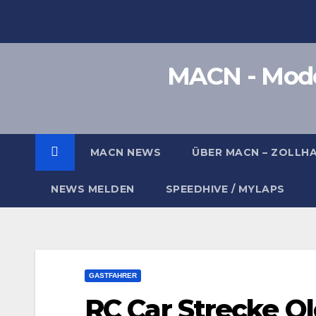
Zum
Inhalt
springen
MACN - Model
MACN NEWS
ÜBER MACN – ZOLLH
NEWS MELDEN
SPEEDHIVE / MYLAPS
GASTFAHRER
RC Car Strecke O